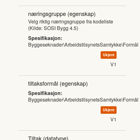
næringsgruppe
(egenskap)
Velg riktig næringsgruppe fra kodeliste
(Kilde: SOSI Bygg 4.5)
Spesifikasjon:
Byggesøknader\ArbeidstilsynetsSamtykke\Formål
Ukjent
V1
tiltaksformål
(egenskap)
Spesifikasjon:
Byggesøknader\ArbeidstilsynetsSamtykke\Formål
Ukjent
V1
Tiltak
(datatype)