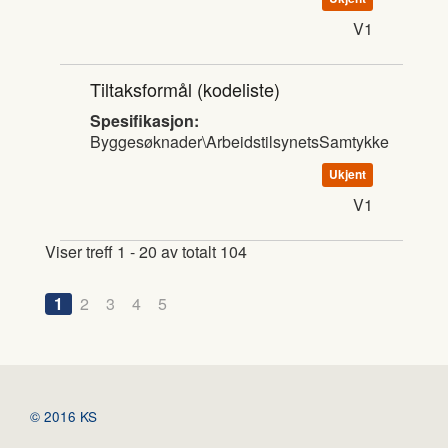
V1
Tiltaksformål
(kodeliste)
Spesifikasjon:
Byggesøknader\ArbeidstilsynetsSamtykke
Ukjent
V1
Viser treff 1 - 20 av totalt 104
1
2
3
4
5
© 2016 KS