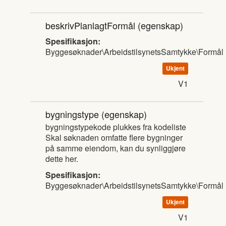
beskrivPlanlagtFormål
(egenskap)
Spesifikasjon:
Byggesøknader\ArbeidstilsynetsSamtykke\Formål
Ukjent
V1
bygningstype
(egenskap)
bygningstypekode plukkes fra kodeliste
Skal søknaden omfatte flere bygninger
på samme eiendom, kan du synliggjøre
dette her.
Spesifikasjon:
Byggesøknader\ArbeidstilsynetsSamtykke\Formål
Ukjent
V1