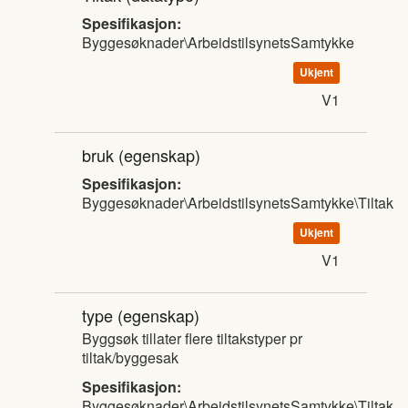
Spesifikasjon:
Byggesøknader\ArbeidstilsynetsSamtykke
Ukjent
V1
bruk
(egenskap)
Spesifikasjon:
Byggesøknader\ArbeidstilsynetsSamtykke\Tiltak
Ukjent
V1
type
(egenskap)
Byggsøk tillater flere tiltakstyper pr
tiltak/byggesak
Spesifikasjon:
Byggesøknader\ArbeidstilsynetsSamtykke\Tiltak