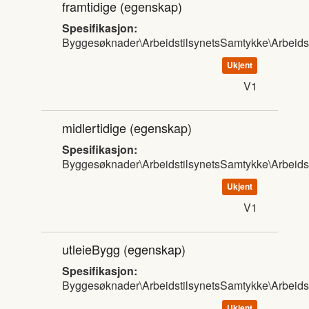
framtidige
(egenskap)
Spesifikasjon:
Byggesøknader\ArbeidstilsynetsSamtykke\Arbeids
Ukjent
V1
midlertidige
(egenskap)
Spesifikasjon:
Byggesøknader\ArbeidstilsynetsSamtykke\Arbeids
Ukjent
V1
utleieBygg
(egenskap)
Spesifikasjon:
Byggesøknader\ArbeidstilsynetsSamtykke\Arbeids
Ukjent