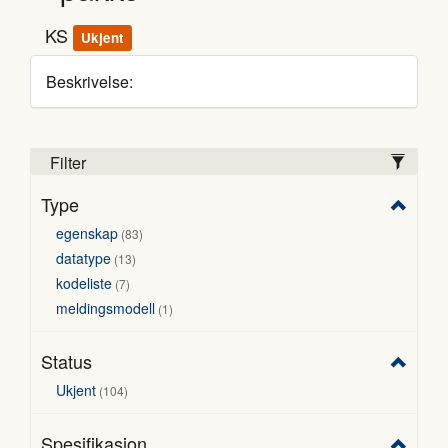
KS
Ukjent
Beskrivelse:
Filter
Type
egenskap
83
datatype
13
kodeliste
7
meldingsmodell
1
Status
Ukjent
104
Spesifikasjon