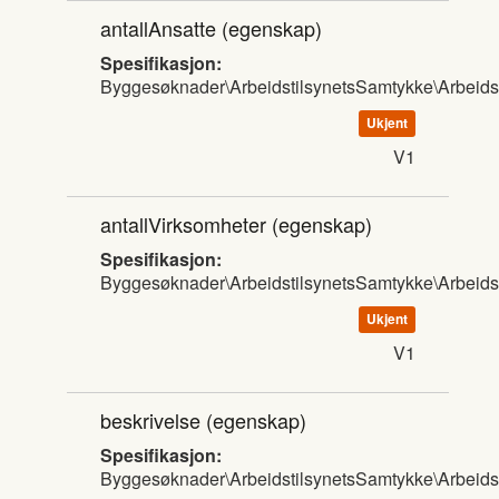
antallAnsatte
(egenskap)
Spesifikasjon:
Byggesøknader\ArbeidstilsynetsSamtykke\Arbeids
Ukjent
V1
antallVirksomheter
(egenskap)
Spesifikasjon:
Byggesøknader\ArbeidstilsynetsSamtykke\Arbeids
Ukjent
V1
beskrivelse
(egenskap)
Spesifikasjon:
Byggesøknader\ArbeidstilsynetsSamtykke\Arbeids