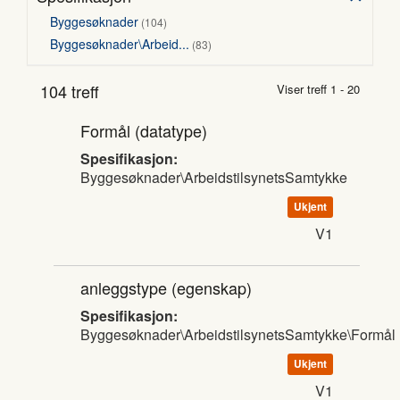
Byggesøknader
104
Byggesøknader\Arbeid...
83
104 treff
Viser treff 1 - 20
Formål
(datatype)
Spesifikasjon:
Byggesøknader\ArbeidstilsynetsSamtykke
Ukjent
V1
anleggstype
(egenskap)
Spesifikasjon:
Byggesøknader\ArbeidstilsynetsSamtykke\Formål
Ukjent
V1