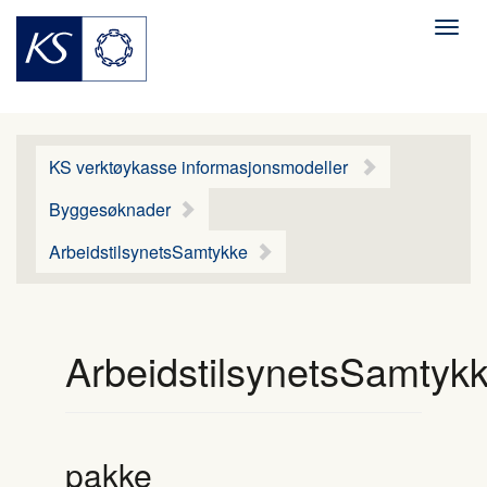
Men
KS verktøykasse informasjonsmodeller
Byggesøknader
ArbeidstilsynetsSamtykke
ArbeidstilsynetsSamtyk
pakke