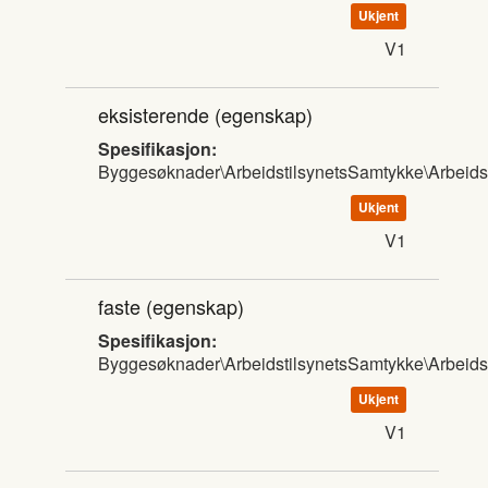
Ukjent
V1
eksisterende
(egenskap)
Spesifikasjon:
Byggesøknader\ArbeidstilsynetsSamtykke\Arbeids
Ukjent
V1
faste
(egenskap)
Spesifikasjon:
Byggesøknader\ArbeidstilsynetsSamtykke\Arbeids
Ukjent
V1