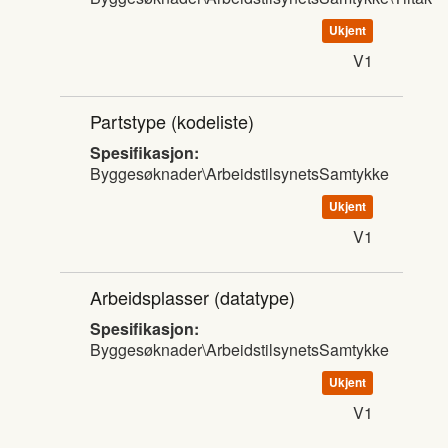
Ukjent
V1
Partstype
(kodeliste)
Spesifikasjon:
Byggesøknader\ArbeidstilsynetsSamtykke
Ukjent
V1
Arbeidsplasser
(datatype)
Spesifikasjon:
Byggesøknader\ArbeidstilsynetsSamtykke
Ukjent
V1