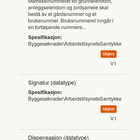
Matrikkelnummeret for grunneiendom,
anleggseiendom og jordsameie skal
bestå av et gårdsnummer og et
bruksnummer. Bruksnummeret inngår i
en fortløpende nummere...
Spesifikasjon:
Byggesøknader\ArbeidstilsynetsSamtykke
Ukjent
V1
Signatur
(datatype)
Spesifikasjon:
Byggesøknader\ArbeidstilsynetsSamtykke
Ukjent
V1
Dispensasjon
(datatype)