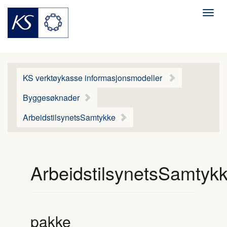
Men
KS verktøykasse informasjonsmodeller
Byggesøknader
ArbeidstilsynetsSamtykke
ArbeidstilsynetsSamtyk
pakke