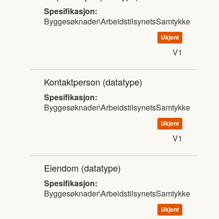
Spesifikasjon:
Byggesøknader\ArbeidstilsynetsSamtykke
Ukjent
V1
Kontaktperson
(datatype)
Spesifikasjon:
Byggesøknader\ArbeidstilsynetsSamtykke
Ukjent
V1
Eiendom
(datatype)
Spesifikasjon:
Byggesøknader\ArbeidstilsynetsSamtykke
Ukjent