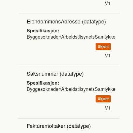
V1
EiendommensAdresse
(datatype)
Spesifikasjon:
Byggesøknader\ArbeidstilsynetsSamtykke
Ukjent
V1
Saksnummer
(datatype)
Spesifikasjon:
Byggesøknader\ArbeidstilsynetsSamtykke
Ukjent
V1
Fakturamottaker
(datatype)