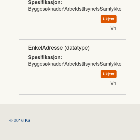
Spesifikasjon:
Byggesøknader\ArbeidstilsynetsSamtykke
Ukjent
V1
EnkelAdresse
(datatype)
Spesifikasjon:
Byggesøknader\ArbeidstilsynetsSamtykke
Ukjent
V1
© 2016 KS