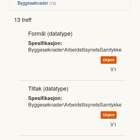
Byggesøknader
13
13 treff
Formål
(datatype)
Spesifikasjon:
Byggesøknader\ArbeidstilsynetsSamtykke
Ukjent
V1
Tiltak
(datatype)
Spesifikasjon:
Byggesøknader\ArbeidstilsynetsSamtykke
Ukjent
V1