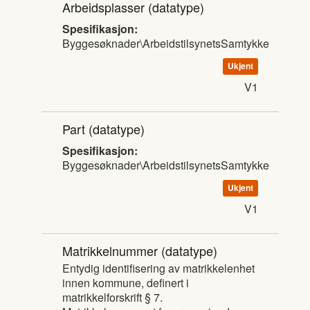
Arbeidsplasser
(datatype)
Spesifikasjon:
Byggesøknader\ArbeidstilsynetsSamtykke
Ukjent
V1
Part
(datatype)
Spesifikasjon:
Byggesøknader\ArbeidstilsynetsSamtykke
Ukjent
V1
Matrikkelnummer
(datatype)
Entydig identifisering av matrikkelenhet
innen kommune, definert i
matrikkelforskrift § 7.