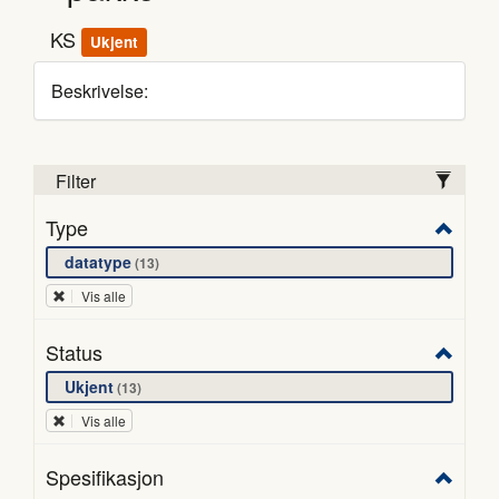
KS
Ukjent
Beskrivelse:
Filter
Type
datatype
13
Vis alle
Status
Ukjent
13
Vis alle
Spesifikasjon