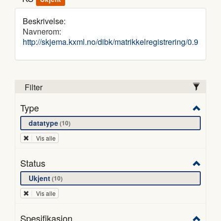
Beskrivelse:
Navnerom:
http://skjema.kxml.no/dibk/matrikkelregistrering/0.9
Filter
Type
datatype
10
Vis alle
Status
Ukjent
10
Vis alle
Spesifikasjon