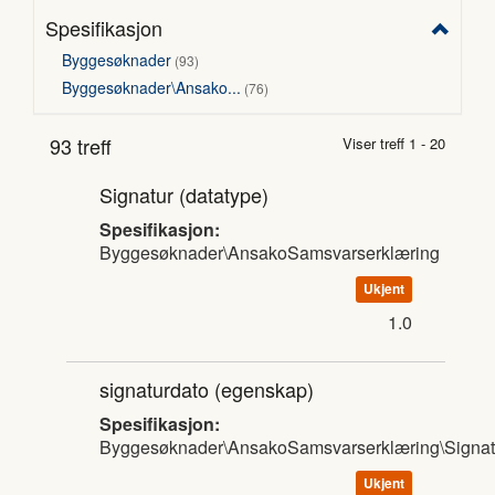
Spesifikasjon
Byggesøknader
93
Byggesøknader\Ansako...
76
93 treff
Viser treff 1 - 20
Signatur
(datatype)
Spesifikasjon:
Byggesøknader\AnsakoSamsvarserklæring
Ukjent
1.0
signaturdato
(egenskap)
Spesifikasjon:
Byggesøknader\AnsakoSamsvarserklæring\Signat
Ukjent