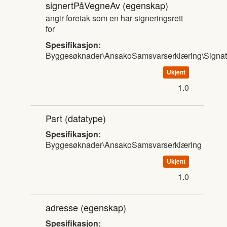
signertPåVegneAv
(egenskap)
angir foretak som en har signeringsrett
for
Spesifikasjon:
Byggesøknader\AnsakoSamsvarserklæring\Signat
Ukjent
1.0
Part
(datatype)
Spesifikasjon:
Byggesøknader\AnsakoSamsvarserklæring
Ukjent
1.0
adresse
(egenskap)
Spesifikasjon: