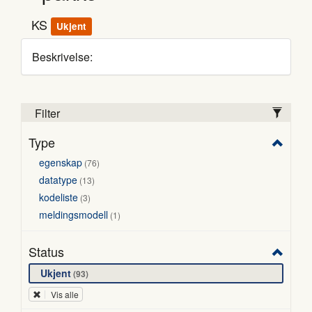
KS
Ukjent
Beskrivelse:
Filter
Type
egenskap
76
datatype
13
kodeliste
3
meldingsmodell
1
Status
Ukjent
93
Vis alle