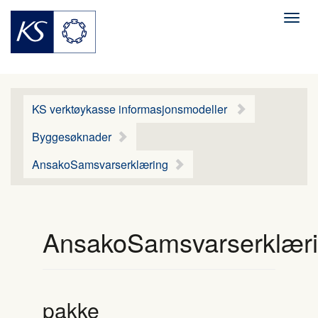
Men
KS verktøykasse informasjonsmodeller
Byggesøknader
AnsakoSamsvarserklæring
AnsakoSamsvarserklær
pakke