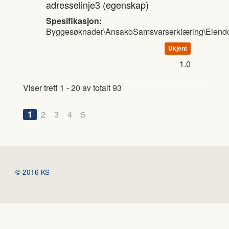
adresselinje3
(egenskap)
Spesifikasjon:
Byggesøknader\AnsakoSamsvarserklæring\Eien
Ukjent
1.0
Viser treff 1 - 20 av totalt 93
1
2
3
4
5
© 2016 KS