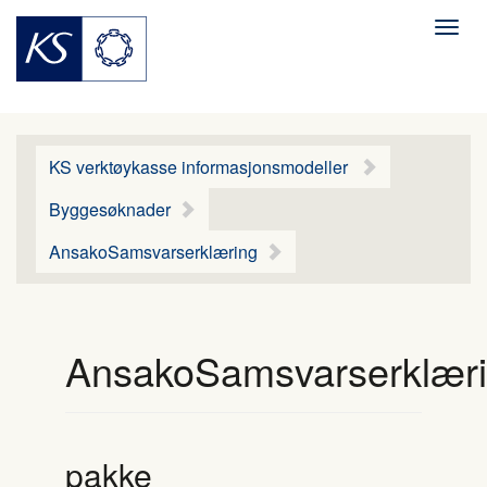
Men
KS verktøykasse informasjonsmodeller
Byggesøknader
AnsakoSamsvarserklæring
AnsakoSamsvarserklær
pakke