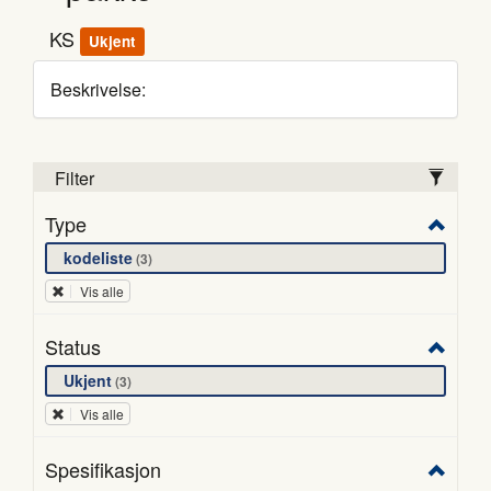
KS
Ukjent
Beskrivelse:
Filter
Type
kodeliste
3
Vis alle
Status
Ukjent
3
Vis alle
Spesifikasjon