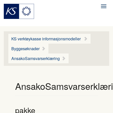
Men
KS verktøykasse informasjonsmodeller
Byggesøknader
AnsakoSamsvarserklæring
AnsakoSamsvarserklær
pakke