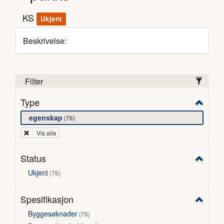
KS
Ukjent
Beskrivelse:
Filter
Type
egenskap
76
Vis alle
Status
Ukjent
76
Spesifikasjon
Byggesøknader
76