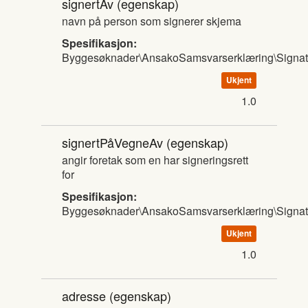
signertAv
(egenskap)
navn på person som signerer skjema
Spesifikasjon:
Byggesøknader\AnsakoSamsvarserklæring\Signat
Ukjent
1.0
signertPåVegneAv
(egenskap)
angir foretak som en har signeringsrett
for
Spesifikasjon:
Byggesøknader\AnsakoSamsvarserklæring\Signat
Ukjent
1.0
adresse
(egenskap)