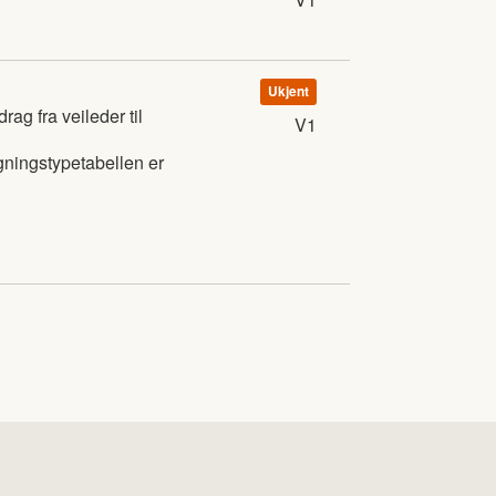
Ukjent
ag fra veileder til
V1
gningstypetabellen er