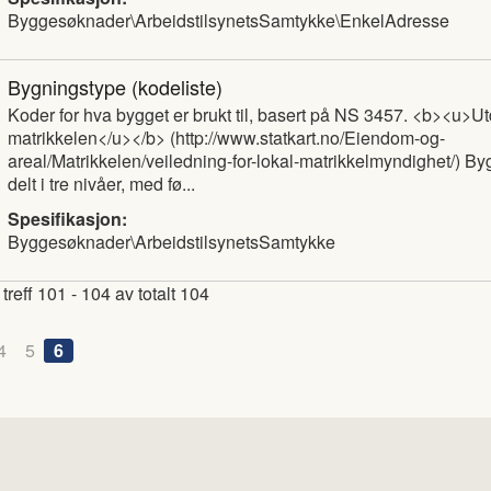
Byggesøknader\ArbeidstilsynetsSamtykke\EnkelAdresse
Bygningstype
(kodeliste)
Koder for hva bygget er brukt til, basert på NS 3457. <b><u>Utdr
matrikkelen</u></b> (http://www.statkart.no/Eiendom-og-
areal/Matrikkelen/veiledning-for-lokal-matrikkelmyndighet/) By
delt i tre nivåer, med fø...
Spesifikasjon:
Byggesøknader\ArbeidstilsynetsSamtykke
 treff 101 - 104 av totalt 104
4
5
6