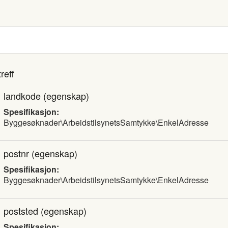
reff
landkode
(egenskap)
Spesifikasjon:
Byggesøknader\ArbeidstilsynetsSamtykke\EnkelAdresse
postnr
(egenskap)
Spesifikasjon:
Byggesøknader\ArbeidstilsynetsSamtykke\EnkelAdresse
poststed
(egenskap)
Spesifikasjon: