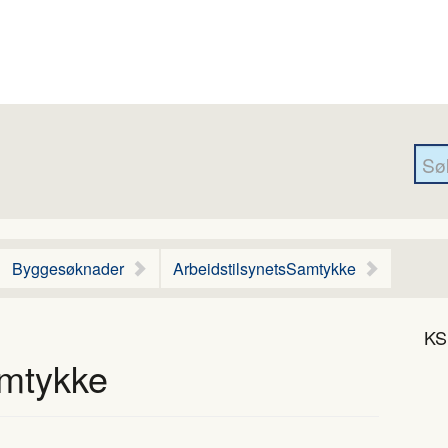
Byggesøknader
ArbeidstilsynetsSamtykke
KS
amtykke